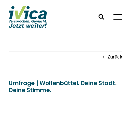
Zum
Inhalt
springen
Zurück
Umfrage | Wolfenbüttel. Deine Stadt.
Deine Stimme.
Zeige
grösseres
Bild